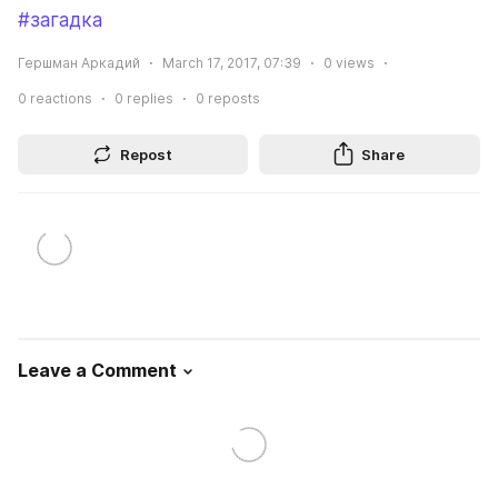
#загадка
Гершман Аркадий
March 17, 2017, 07:39
0
views
0
reactions
0
replies
0
reposts
Repost
Share
Leave a Comment