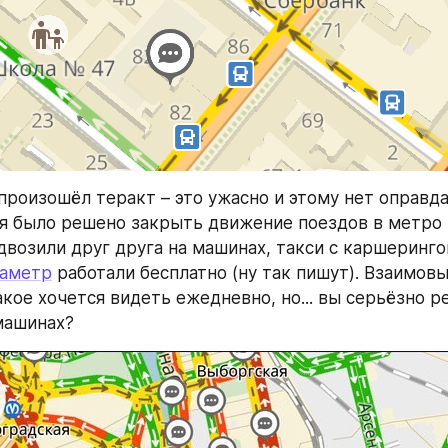
произошёл теракт – это ужасно и этому нет оправда
я было решено закрыть движение поездов в метро в
двозили друг друга на машинах, такси с каршеринго
иаметр
 работали бесплатно (ну так пишут). Взаимовы
акое хочется видеть ежедневно, но... вы серьёзно р
машинах?