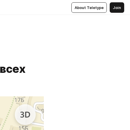
About Teletype
Join
 всех