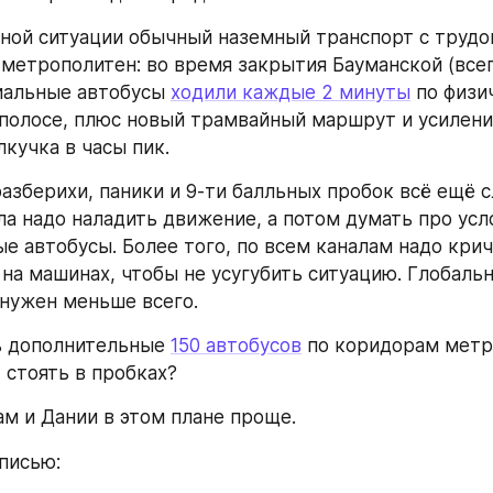
ной ситуации обычный наземный транспорт с трудо
метрополитен: во время закрытия Бауманской (всег
иальные автобусы 
ходили каждые 2 минуты
 по физи
полосе, плюс новый трамвайный маршрут и усиление
лкучка в часы пик.
азберихи, паники и 9-ти балльных пробок всё ещё с
ла надо наладить движение, а потом думать про усло
е автобусы. Более того, по всем каналам надо крича
 на машинах, чтобы не усугубить ситуацию. Глобальн
 нужен меньше всего.
 дополнительные 
150 автобусов
 по коридорам метр
 стоять в пробках?
м и Дании в этом плане проще.
писью: