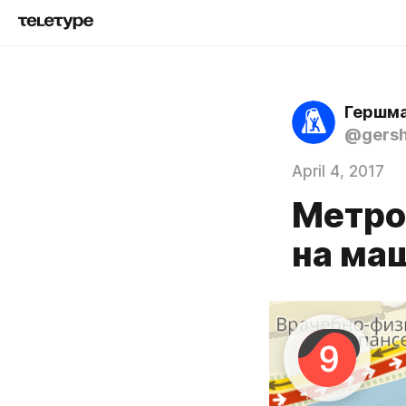
Гершма
@gers
April 4, 2017
Метро 
на ма