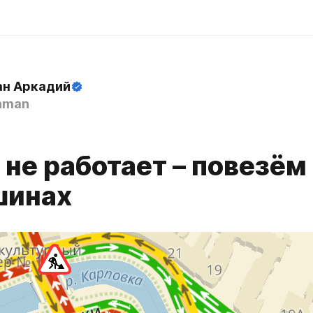
н Аркадий
hman
не работает – повезём
шинах