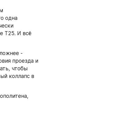
м 
о одна 
чески 
 Т25. И всё 
ложнее - 
вия проезда и 
ть, чтобы 
ый коллапс в 
ополитена, 