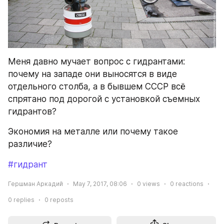
Меня давно мучает вопрос с гидрантами: 
почему на западе они выносятся в виде 
отдельного столба, а в бывшем СССР всё 
спрятано под дорогой с установкой съемных 
гидрантов?
Экономия на металле или почему такое 
различие?
#гидрант
Гершман Аркадий
May 7, 2017, 08:06
0
views
0
reactions
0
replies
0
reposts