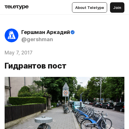
About Teletype
Join
Гершман Аркадий
@gershman
May 7, 2017
Гидрантов пост