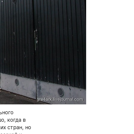
ного 
, когда в 
х стран, но 