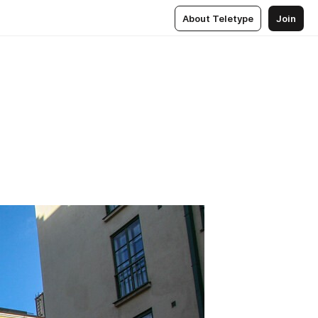
About Teletype
Join