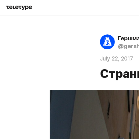
Гершма
@gers
July 22, 2017
Стран