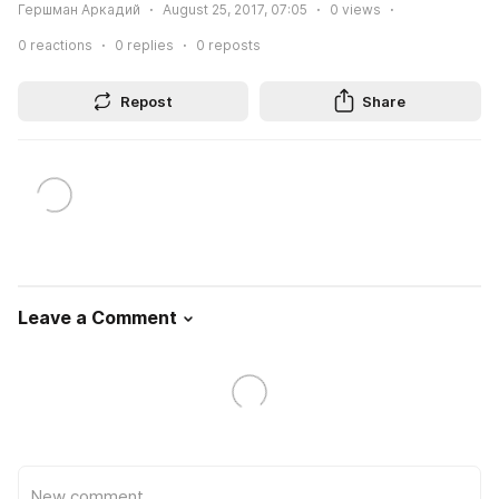
Гершман Аркадий
August 25, 2017, 07:05
0
views
0
reactions
0
replies
0
reposts
Repost
Share
Leave a Comment