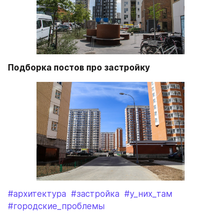
Подборка постов про застройку
#архитектура
#застройка
#у_них_там
#городские_проблемы