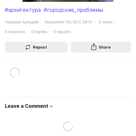
#архитектура
#городские_проблемы
Гершман Аркадий
September 30, 2017, 08:01
0
views
0
reactions
0
replies
0
reposts
Repost
Share
Leave a Comment