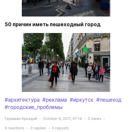
50 причин иметь пешеходный город
#архитектура
#реклама
#иркутск
#пешеход
#городские_проблемы
Гершман Аркадий
October 6, 2017, 07:14
0
views
0
reactions
0
replies
0
reposts