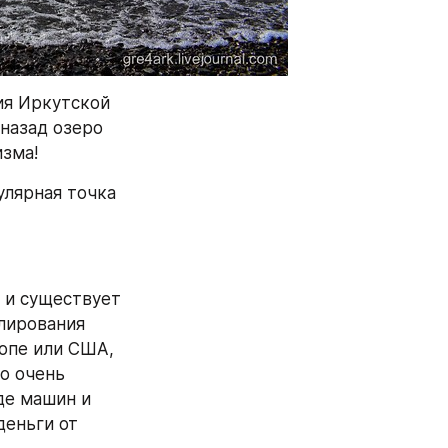
ия Иркутской 
назад озеро 
изма!
лярная точка 
 и существует 
лирования 
опе или США, 
о очень 
е машин и 
еньги от 