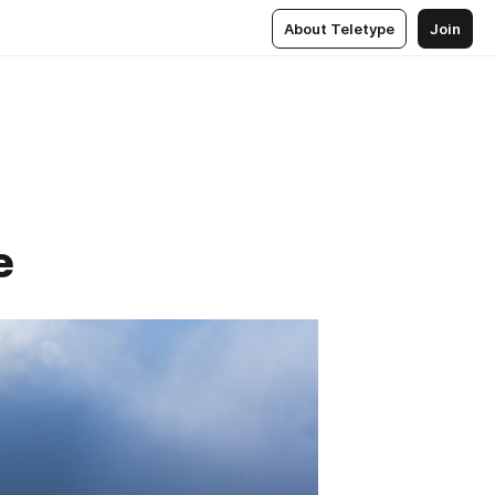
About Teletype
Join
е