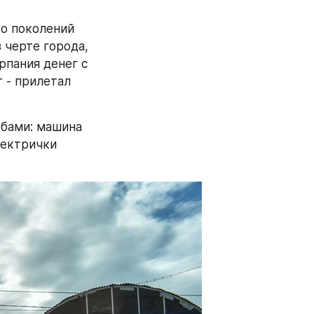
о поколений 
черте города, 
пания денег с 
 - прилетал 
бами: машина 
ектрички 