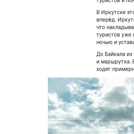
туристов и пон
В Иркутске эт
вперёд. Иркут
что накладывае
туристов уже 
ночью и устав
До Байкала из
и маршрутка. 
ходят примерно