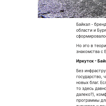
Байкал - брен
области и Бур
сформировалос
Но это в теори
знакомства с 
Иркутск - Бай
Без инфрастру
государство, 
новых благ. Е
то здесь давн
далеко?), ком
программы для