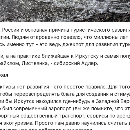
д России и основная причина туристического развит
ятии. Людям откровенно повезло, что миллионы лет 
ь именно тут - это ведь джекпот для развития тур
и, а на практике ближайшая к Иркутску и самая попу
Байклом, Листвянка, - сибирский Адлер.
кал
ктуры нет развития - это простое правило. Для того
чтобы перераспределять блага для создания и стиму
сли бы Иркутск находился где-нибудь в Западной Евр
о был современный аэропорт (вы же помните, что эт
фортный общественный транспорт, сервисы по аренд
 экотуризма. Просто там давно научились считать д