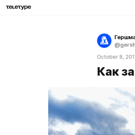
Гершма
@gers
October 8, 201
Как з