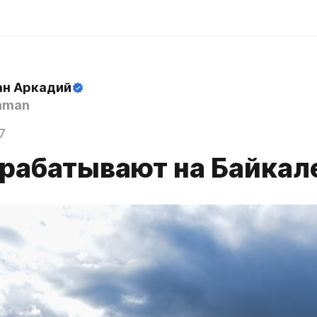
н Аркадий
hman
7
арабатывают на Байкал