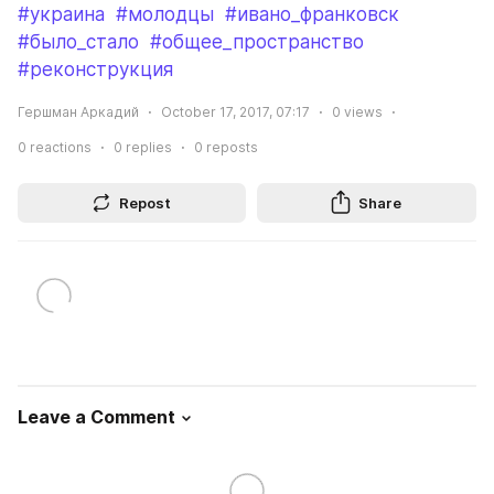
#украина
#молодцы
#ивано_франковск
#было_стало
#общее_пространство
#реконструкция
Гершман Аркадий
October 17, 2017, 07:17
0
views
0
reactions
0
replies
0
reposts
Repost
Share
Leave a Comment