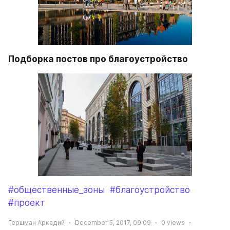
Подборка постов про благоустройство
#общественные_зоны
#благоустройство
#проект
Гершман Аркадий
December 5, 2017, 09:09
0
views