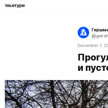
Гершма
@gers
December 7, 2
Прогул
и пуст