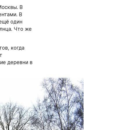
осквы. В 
нтами. В 
ещё один 
лнца. Что же 
ов, когда 
 
ие деревни в 