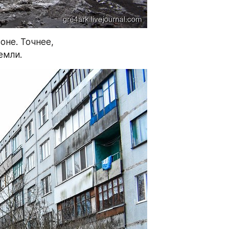
не. Точнее, 
емли.