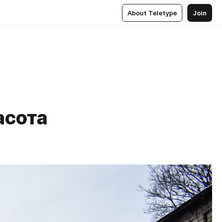
About Teletype
Join
асота