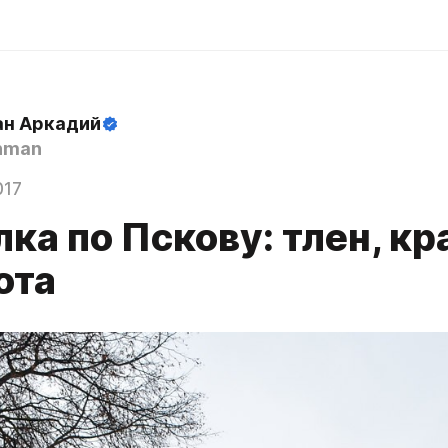
н Аркадий
hman
017
ка по Пскову: тлен, кр
ота