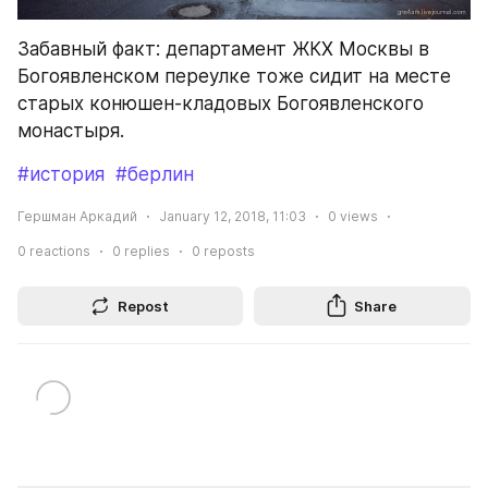
Забавный факт: департамент ЖКХ Москвы в 
Богоявленском переулке тоже сидит на месте 
старых конюшен-кладовых Богоявленского 
монастыря.
#история
#берлин
Гершман Аркадий
January 12, 2018, 11:03
0
views
0
reactions
0
replies
0
reposts
Repost
Share