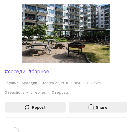
#соседи
#барное
Гершман Аркадий
March 23, 2018, 08:58
0
views
0
reactions
0
replies
0
reposts
Repost
Share