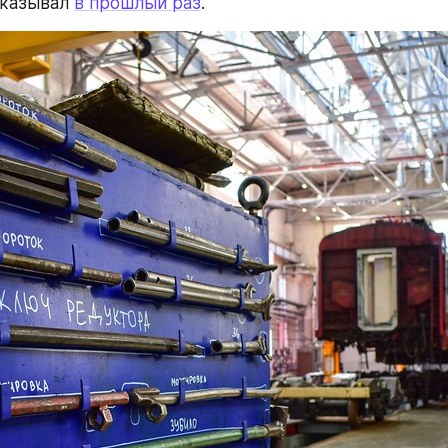
казывал 
в прошлый раз
.