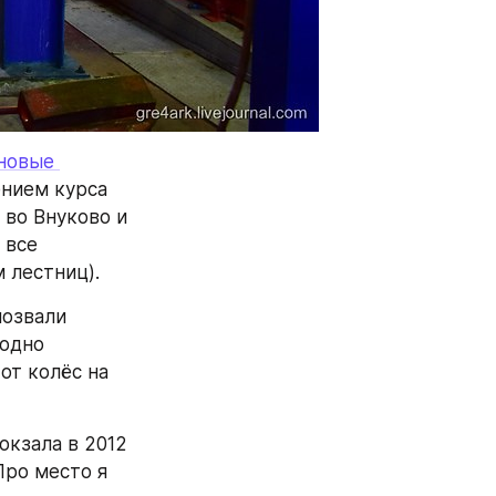
новые 
ением курса 
во Внуково и 
все 
 лестниц).
озвали 
одно 
т колёс на 
кзала в 2012 
ро место я 