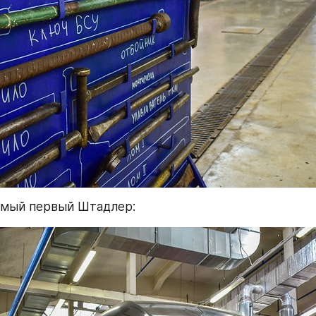
амый первый Штадлер: