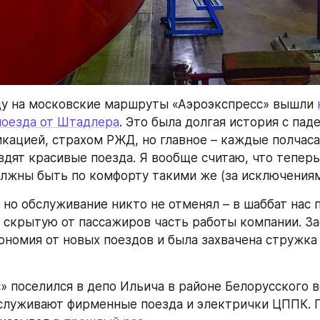
у на московские маршруты «Аэроэкспресс» вышли 
поезда от Штадлера
. Это была долгая история с пад
икацией, страхом РЖД, но главное – каждые полчаса 
дят красивые поезда. Я вообще считаю, что теперь 
лжны быть по комфорту такими же (за исключениям
 но обслуживание никто не отменял – в шаббат нас п
 скрытую от пассажиров часть работы компании. За
ономия от новых поездов и была захвачена стружка о
» поселился в депо Ильича в районе Белорусского во
бслуживают фирменные поезда и электрички ЦППК. П