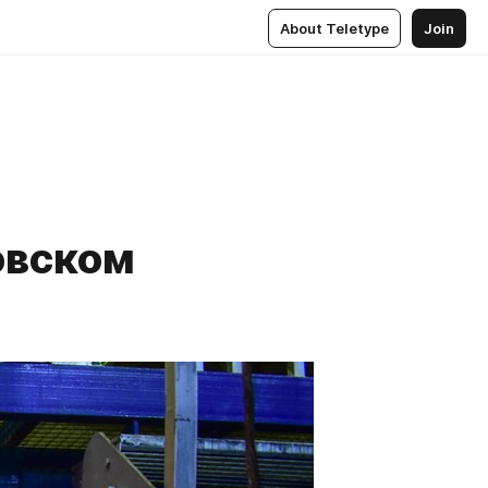
About Teletype
Join
овском