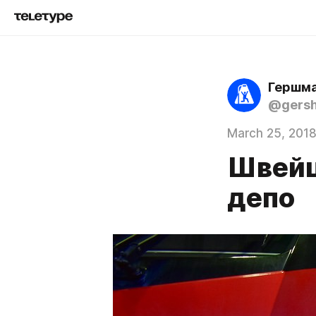
Гершма
@gers
March 25, 201
Швейц
депо