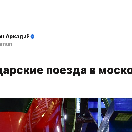
н Аркадий
hman
8
арские поезда в моск