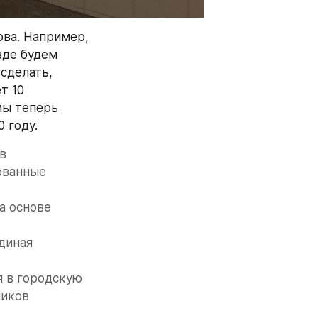
ва. Например, 
де будем 
сделать, 
 10 
ы теперь 
0 году.
в
ованные 
 основе 
диная 
 в городскую 
чиков