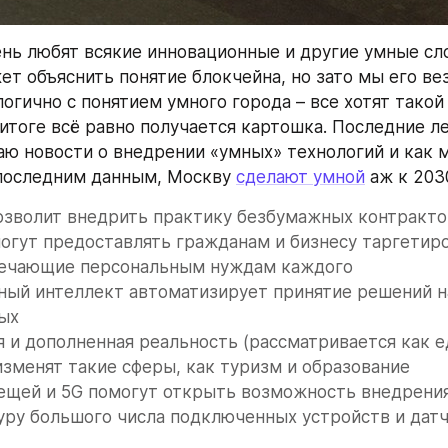
нь любят всякие инновационные и другие умные сло
ет объяснить понятие блокчейна, но зато мы его вез
огично с понятием умного города – все хотят такой 
итоге всё равно получается картошка. Последние лет
аю новости о внедрении «умных» технологий и как м
последним данным, Москву 
сделают умной
 аж к 203
позволит внедрить практику безбумажных контракто
омогут предоставлять гражданам и бизнесу таргетир
вечающие персональным нуждам каждого
ный интеллект автоматизирует принятие решений на
ых
я и дополненная реальность (рассматривается как е
изменят такие сферы, как туризм и образование
ещей и 5G помогут открыть возможность внедрения
уру большого числа подключенных устройств и дат