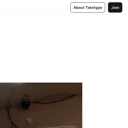
About Teletype
Join