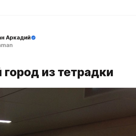
н Аркадий
hman
 город из тетрадки