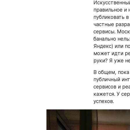
Искусственный
правильное и 
публиковать в
частные разра
сервисы. Москв
банально нель
Яндекс) или п
может идти ре
руки? Я уже н
В общем, пока
публичный инт
сервисов и реа
кажется. У се
успехов.