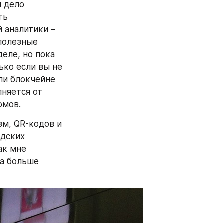
 дело 
ь 
аналитики – 
полезные 
еле, но пока 
ко если вы не 
и блокчейне 
няется от 
омов.
м, QR-кодов и 
дских 
к мне 
а больше 