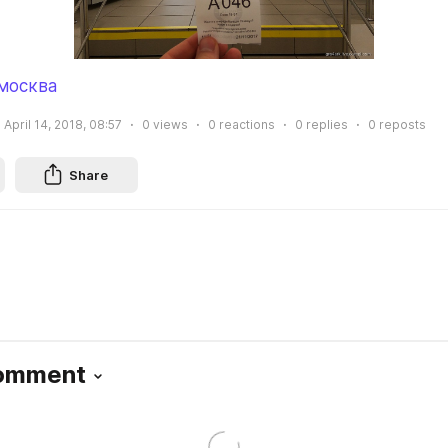
москва
April 14, 2018, 08:57
0
views
0
reactions
0
replies
0
reposts
Share
Comment