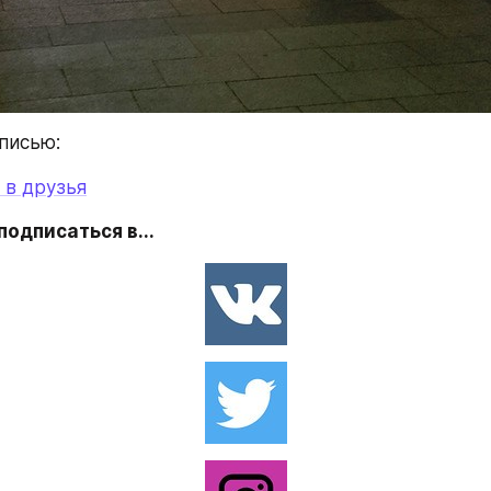
писью:
 в друзья
одписаться в...