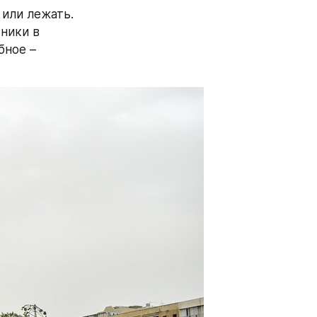
или лежать. 
ики в 
ное – 