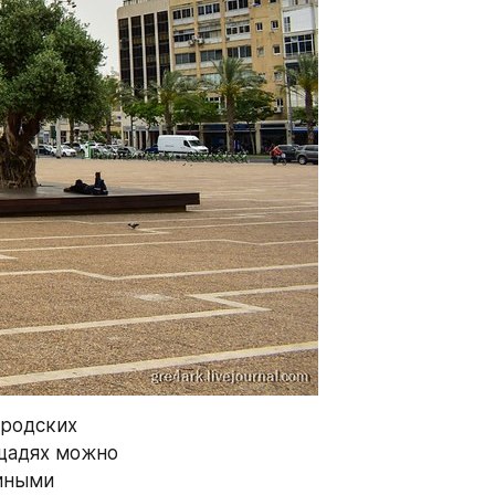
родских 
щадях можно 
иными 