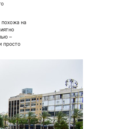
о 
похожа на 
иятно 
ью – 
 просто 