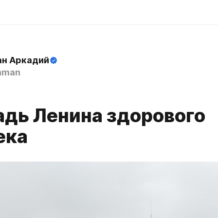
н Аркадий
hman
дь Ленина здорового
ека