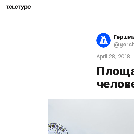
Гершма
@gers
April 28, 2018
Площа
челов