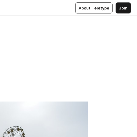
About Teletype
Join