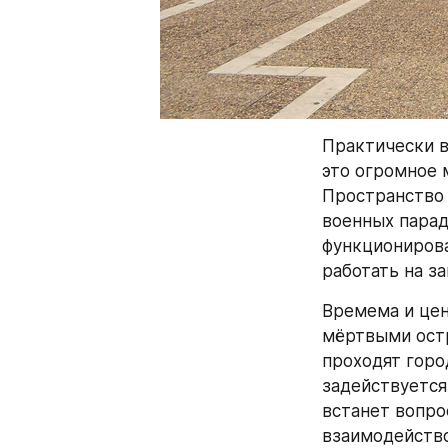
Практически в
это огромное 
Пространство 
военных парад
функционирова
работать на за
Времема и цен
мёртвыми остр
проходят горо
задействуется
встанет вопро
взаимодействов