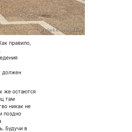
ак правило, 
 
едения 
 должен 
к же остаются 
ц там 
во никак не 
 поздно 
 
. Будучи в 