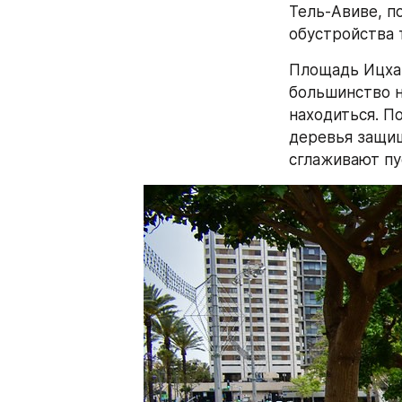
Тель-Авиве, п
обустройства 
Площадь Ицхак
большинство н
находиться. П
деревья защищ
сглаживают пу