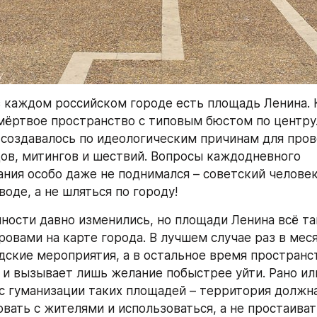
 каждом российском городе есть площадь Ленина. К
мёртвое пространство с типовым бюстом по центру.
создавалось по идеологическим причинам для пров
ов, митингов и шествий. Вопросы каждодневного 
ния особо даже не поднимался – советский человек
воде, а не шляться по городу!
ности давно изменились, но площади Ленина всё та
овами на карте города. В лучшем случае раз в меся
дские мероприятия, а в остальное время пространст
 и вызывает лишь желание побыстрее уйти. Рано или
с гуманизации таких площадей – территория должна
ать с жителями и использоваться, а не простаивать