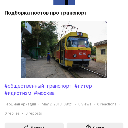
Подборка постов про транспорт
#общественный_транспорт
#питер
#идиотизм
#москва
Гершман Аркадий
May 2, 2018, 08:21
0
views
0
reactions
0
replies
0
reposts
Repost
Share