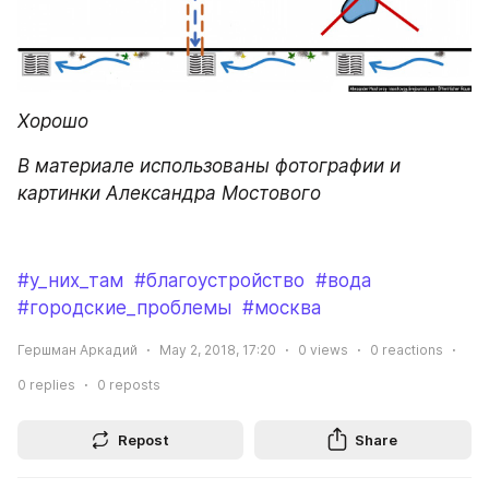
Хорошо
В материале использованы фотографии и 
картинки Александра Мостового
#у_них_там
#благоустройство
#вода
#городские_проблемы
#москва
Гершман Аркадий
May 2, 2018, 17:20
0
views
0
reactions
0
replies
0
reposts
Repost
Share