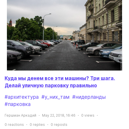
Куда мы денем все эти машины? Три шага.
Делай уличную парковку правильно
#архитектура
#у_них_там
#нидерланды
#парковка
Гершман Аркадий
May 22, 2018, 16:46
0
views
0
reactions
0
replies
0
reposts