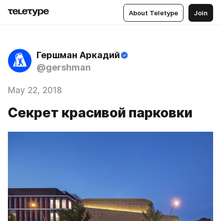
About Teletype
Join
Гершман Аркадий
@gershman
May 22, 2018
Секрет красивой парковки