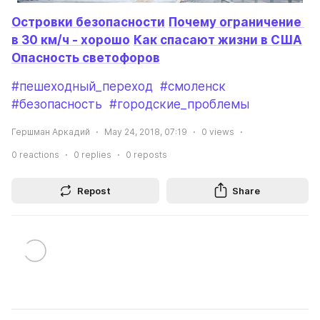
Островки безопасности
Почему ограничение 
в 30 км/ч - хорошо
Как спасают жизни в США
Опасность светофоров
#пешеходный_переход
#смоленск
#безопасность
#городские_проблемы
Гершман Аркадий
May 24, 2018, 07:19
0
views
0
reactions
0
replies
0
reposts
Repost
Share