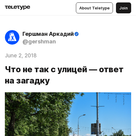
About Teletype
Join
Гершман Аркадий
@gershman
June 2, 2018
Что не так с улицей — ответ
на загадку