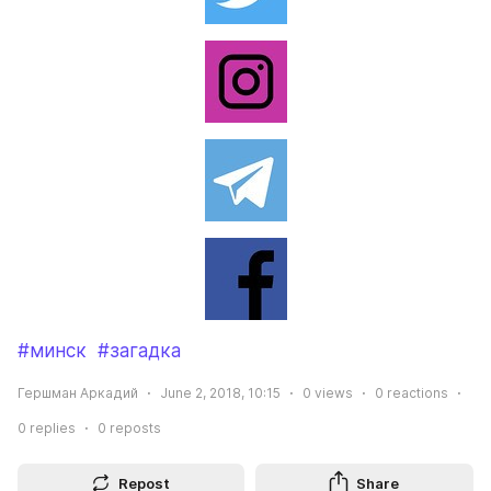
#минск
#загадка
Гершман Аркадий
June 2, 2018, 10:15
0
views
0
reactions
0
replies
0
reposts
Repost
Share