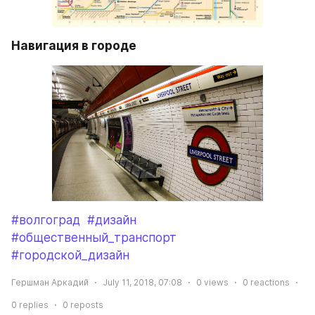
Навигация в городе
#волгоград
#дизайн
#общественный_транспорт
#городской_дизайн
Гершман Аркадий
July 11, 2018, 07:08
0
views
0
reactions
0
replies
0
reposts