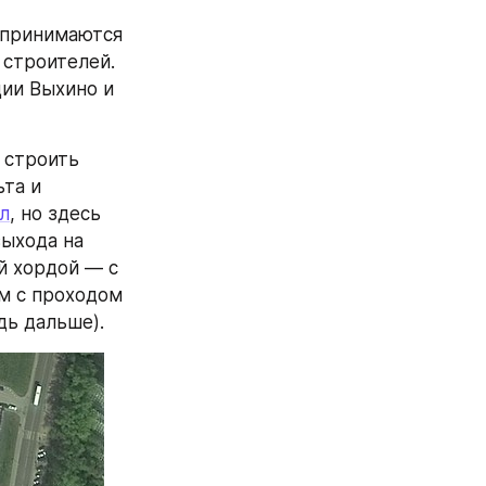
принимаются 
строителей. 
ии Выхино и 
строить 
та и 
л
, но здесь 
ыхода на 
 хордой — с 
м с проходом 
дь дальше).