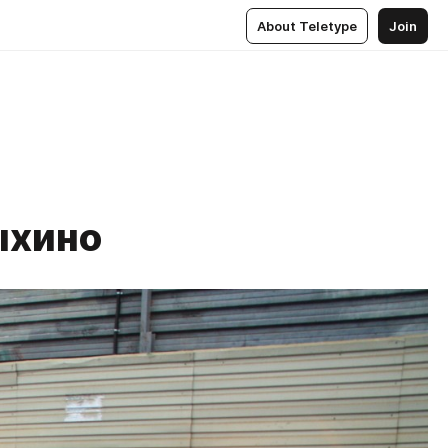
About Teletype
Join
ыхино