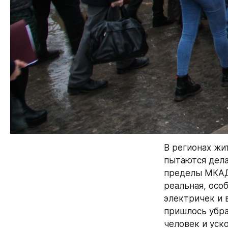
В регионах жи
пытаются делат
пределы МКАДа
реальная, осо
электричек и 
пришлось убра
человек и уско