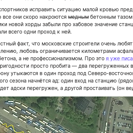
портников исправить ситуацию малой кровью пред
о все они скоро накроются 
медным
 бетонным тазом 
и новой хорды забыли про хабовое значение станц
ли всего одни проход к ней.
стный факт, что московские строители очень любят 
алению, любовь ограничивается километрами асфаль
етона, а не профессионализмом. Про это 
я уже писа
ригодности просто пробита — два перегруженных в
ону утыкаются в один проход под Северо-восточной
ого сезона начнётся ад: один вход на станцию (рядо
удет адски перегружен, а другой простаивать (он ве