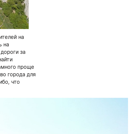
телей на 
 на 
дороги за 
айти 
много проще 
во города для 
бо, что 