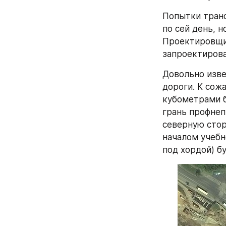
Попытки транс
по сей день, н
Проектировщик
запроектирова
Довольно изве
дороги. К сож
кубометрами б
грань профнеп
северную стор
началом учебн
под хордой) б