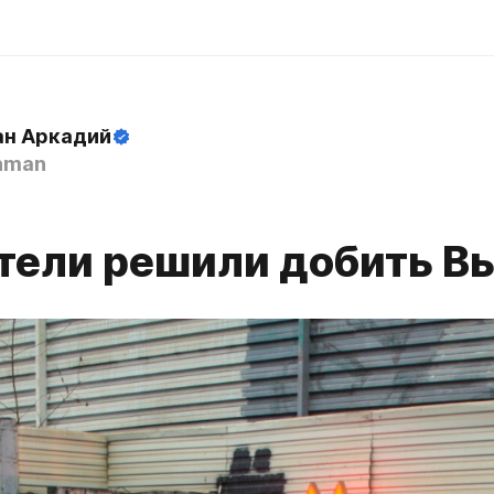
н Аркадий
hman
тели решили добить В