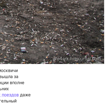
москвичи 
вышла за 
ции вполне 
них 
 поездов
 даже 
тельный 