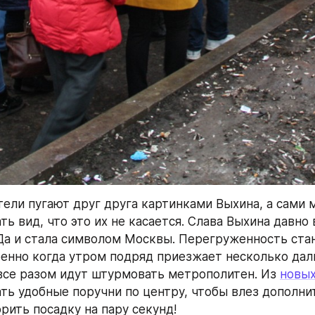
тели пугают друг друга картинками Выхина, а сами 
ь вид, что это их не касается. Слава Выхина давно 
 и стала символом Москвы. Перегруженность стан
бенно когда утром подряд приезжает несколько даль
все разом идут штурмовать метрополитен. Из 
новых
ть удобные поручни по центру, чтобы влез дополни
рить посадку на пару секунд!