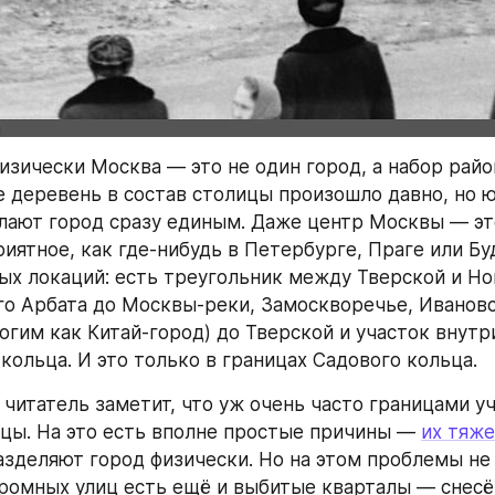
зически Москва — это не один город, а набор район
 деревень в состав столицы произошло давно, но ю
лают город сразу единым. Даже центр Москвы — это
иятное, как где-нибудь в Петербурге, Праге или Буд
ых локаций: есть треугольник между Тверской и Но
го Арбата до Москвы-реки, Замоскворечье, Ивановск
огим как Китай-город) до Тверской и участок внутри
кольца. И это только в границах Садового кольца.
читатель заметит, что уж очень часто границами уч
цы. На это есть вполне простые причины — 
их тяже
азделяют город физически. Но на этом проблемы не 
ромных улиц есть ещё и выбитые кварталы — снесё