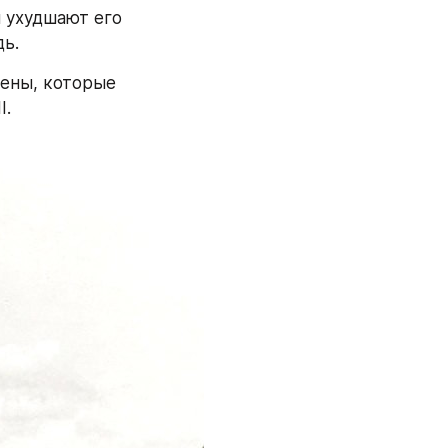
 ухудшают его 
дь.
ены, которые 
I.