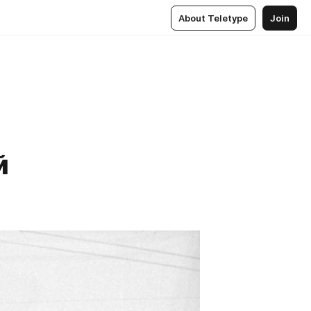
About Teletype
Join
й