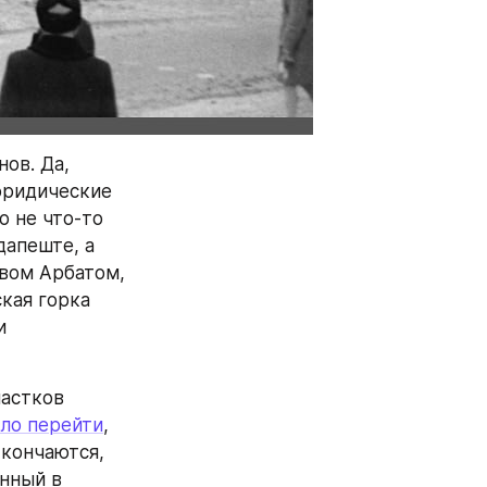
ов. Да, 
ридические 
 не что-то 
апеште, а 
вом Арбатом, 
ая горка 
 
астков 
ло перейти
, 
кончаются, 
нный в 