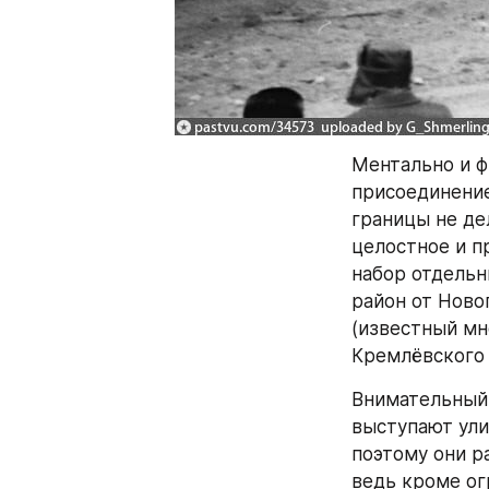
Ментально и фи
присоединение
границы не де
целостное и пр
набор отдельн
район от Ново
(известный мн
Кремлёвского 
Внимательный 
выступают ули
поэтому они р
ведь кроме ог