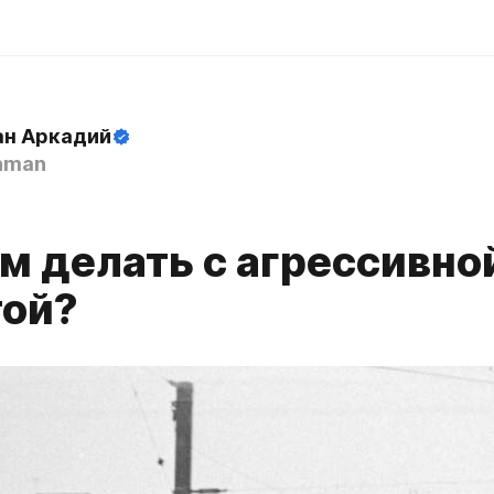
н Аркадий
hman
м делать с агрессивно
той?