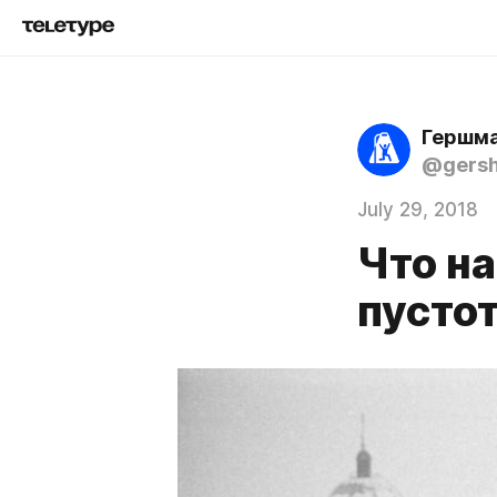
Гершма
@gers
July 29, 2018
Что на
пусто