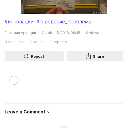
#инновации
#городские_проблемы
Гершман Аркадий
October 5, 2018, 08:45
0
views
0
reactions
0
replies
0
reposts
Repost
Share
Leave a Comment