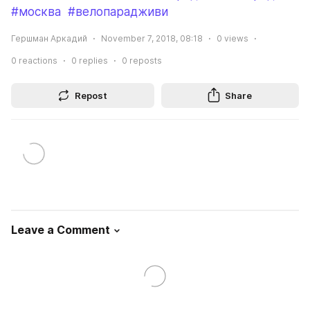
#москва
#велопарадживи
Гершман Аркадий
November 7, 2018, 08:18
0
views
0
reactions
0
replies
0
reposts
Repost
Share
Leave a Comment