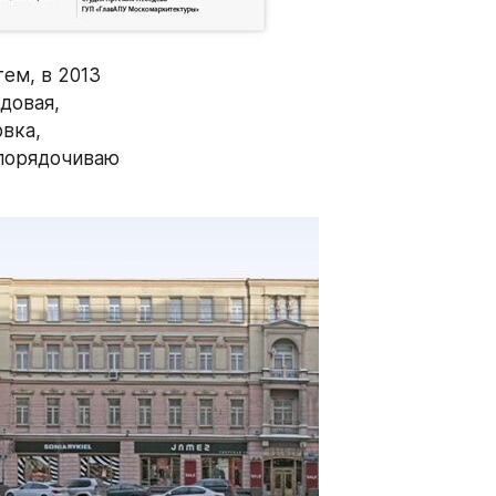
м, в 2013 
довая, 
ка, 
порядочиваю 