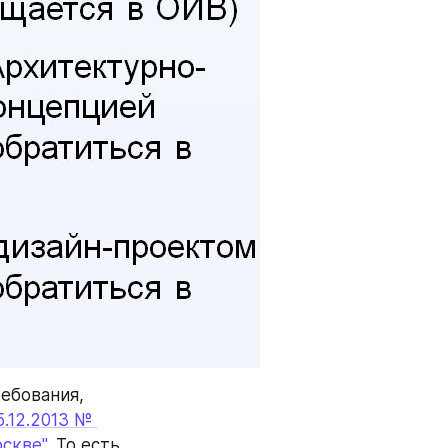
ебования, 
12.2013 № 
скве"
. То есть 