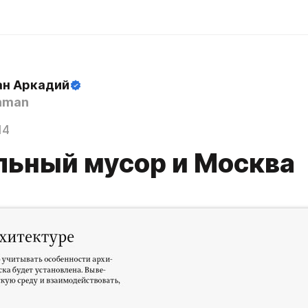
н Аркадий
hman
14
льный мусор и Москва