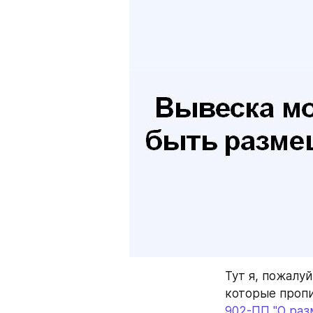
Тут я, пожалу
которые пропи
902-ПП "О ра