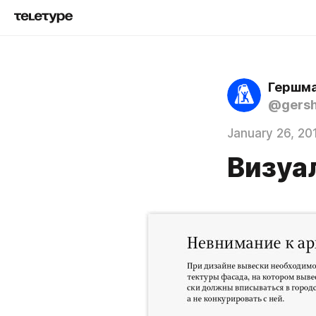
Гершма
@gers
January 26, 20
Визуа