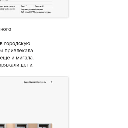
ного 
в городскую 
бы привлекала 
ещё и мигала. 
аряжали дети.