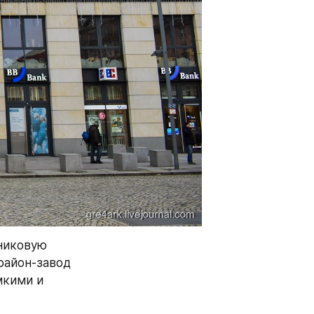
никовую 
айон-завод 
кими и 