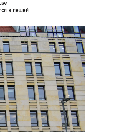
se 
ся в пешей 