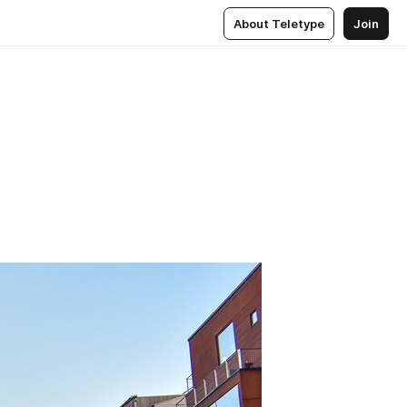
About Teletype
Join