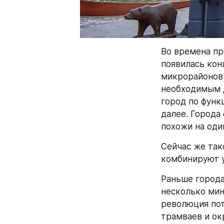
Во времена пр
появилась кон
микрорайонов 
необходимым д
город по функ
далее. Города
похожи на оди
Сейчас же тако
комбинируют у
Раньше города
несколько мин
революция пот
трамваев и ок