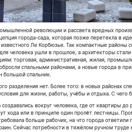
омышленной революции и рассвета вредных произв
цепция города-сада, которая позже перетекла в иде
известного Ле Корбюзье. Так компактные районы со
ля человека ушли в прошлое, а архитекторы стали 
циям: торговая, административная, жилая, промышле
 обросли спальными районами, а новые города в при
н большой спальник.
го разделения нет. Более того: в новых районах спе
словия для жизни, работы, учёбы и отдыха. С чего 
 создавались вокруг человека, где от квартиры до 
ут хода или в принципе один пролёт лестницы. Про
ребовала больше рабочих, на что города ответили 
раин. Сейчас потребности в тяжёлом ручном труде н