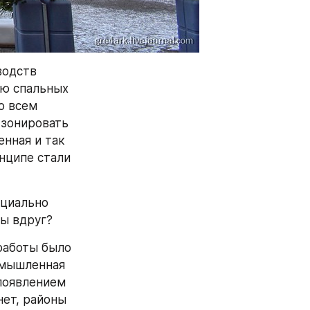
одств 
ю спальных 
 всем 
зонировать 
нная и так 
нципе стали 
циально 
бы вдруг?
работы было 
мышленная 
появлением 
ет, районы 