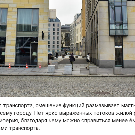
я транспорта, смешение функций размазывает маят
сему городу. Нет ярко выраженных потоков жилой р
иферия, благодаря чему можно справиться менее ём
ми транспорта.