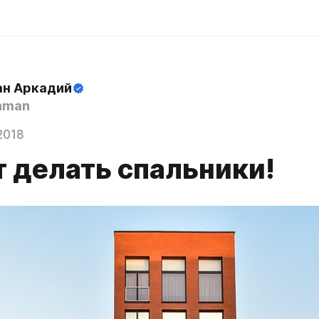
н Аркадий
hman
2018
т делать спальники!