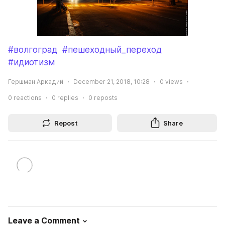
#волгоград
#пешеходный_переход
#идиотизм
Гершман Аркадий
December 21, 2018, 10:28
0
views
0
reactions
0
replies
0
reposts
Repost
Share
Leave a Comment