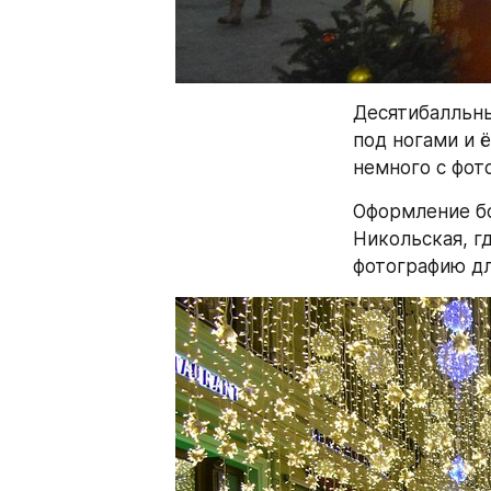
Десятибалльны
под ногами и 
немного с фот
Оформление б
Никольская, г
фотографию дл