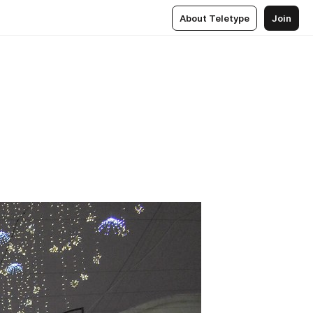
About Teletype
Join