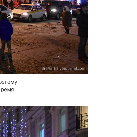
оэтому 
ремя 