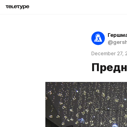
Гершма
@gers
December 27, 
Предн