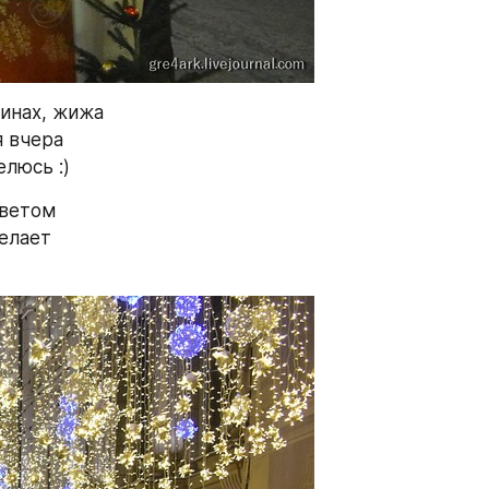
инах, жижа 
 вчера 
елюсь :)
светом 
елает 