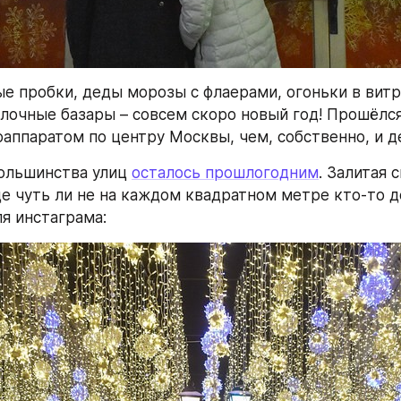
е пробки, деды морозы с флаерами, огоньки в витр
ёлочные базары – совсем скоро новый год! Прошёлся
оаппаратом по центру Москвы, чем, собственно, и д
ольшинства улиц 
осталось прошлогодним
. Залитая 
де чуть ли не на каждом квадратном метре кто-то д
я инстаграма: