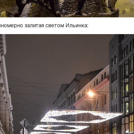
вномерно залитая светом Ильинка: