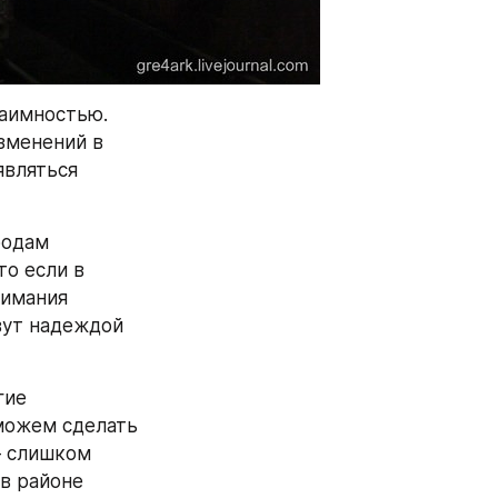
аимностью. 
менений в 
вляться 
одам 
о если в 
имания 
ут надеждой 
ие 
можем сделать 
 слишком 
в районе 