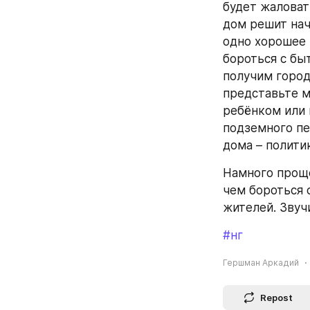
будет жаловать
дом решит нач
одно хорошее 
бороться с бы
получим город
представьте м
ребёнком или 
подземного пе
дома – полити
Намного проще
чем бороться 
жителей. Звуч
#нг
Гершман Аркадий
Repost