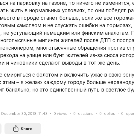
ся на парковку на газоне, то ничего не изменится, 
ать жить в нормальных условиях, то они победят раз
место в городе станет больше, если же все горожан
товым хамством и не спускать ошибки на тормозах, 
, не уступающий немецким или финским аналогам. П
ноготысячные митинги жителей после ДТП с постр
пенсионером, многотысячные обращения против стр
рехода на улице или бунт жителей из-за сноса истор
ки и чиновники сделают выводы в тот же день.
 смириться с болотом и включить ужас в свою зону
с этим – я желаю каждому городу больше неравноду
ит банально, но это единственный путь в светлое б
December 30, 2018, 11:43
0
views
0
reactions
0
replies
0
repo
Share