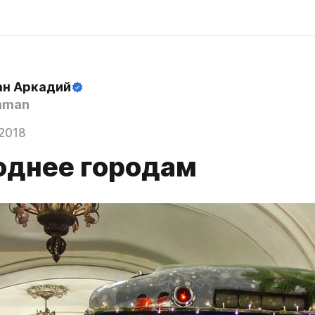
н Аркадий
hman
2018
однее городам