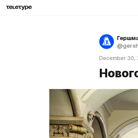
Гершма
@gers
December 30, 
Новог