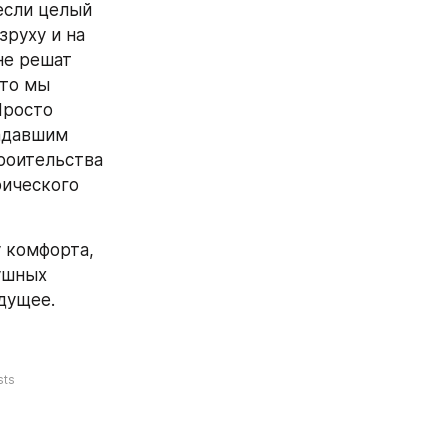
если целый 
руху и на 
е решат 
то мы 
росто 
адавшим 
оительства 
ического 
 комфорта, 
шных 
удущее.
sts