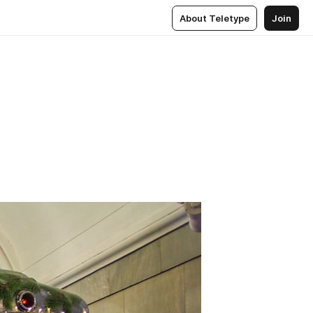
About Teletype
Join