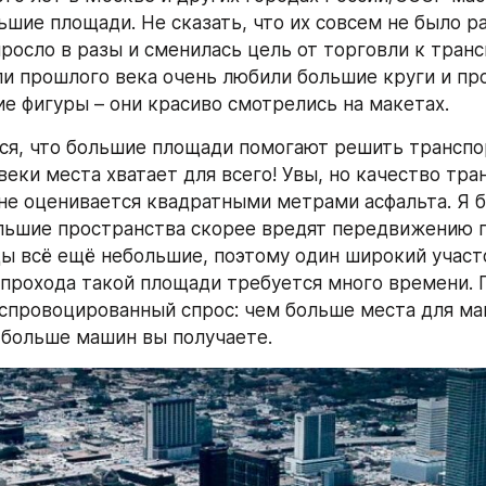
шие площади. Не сказать, что их совсем не было ра
росло в разы и сменилась цель от торговли к трансп
и прошлого века очень любили большие круги и про
е фигуры – они красиво смотрелись на макетах.
я, что большие площади помогают решить транспор
веки места хватает для всего! Увы, но качество тра
не оценивается квадратными метрами асфальта. Я б
ольшие пространства скорее вредят передвижению по
ы всё ещё небольшие, поэтому один широкий участо
я прохода такой площади требуется много времени. 
спровоцированный спрос: чем больше места для ма
 больше машин вы получаете.