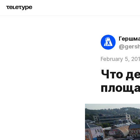
Гершма
@gers
February 5, 20
Что д
площ