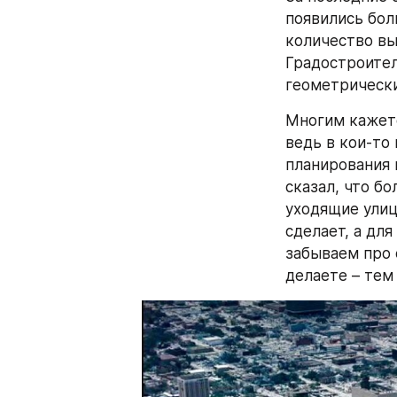
появились боль
количество вы
Градостроител
геометрически
Многим кажетс
ведь в кои-то 
планирования 
сказал, что б
уходящие улиц
сделает, а дл
забываем про 
делаете – тем