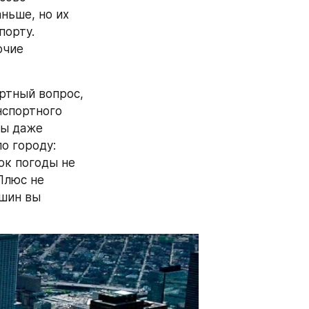
ньше, но их 
орту. 
чие 
тный вопрос, 
нспортного 
ы даже 
 городу: 
к погоды не 
Плюс не 
шин вы 