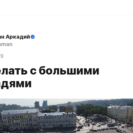
н Аркадий
hman
19
елать с большими
адями