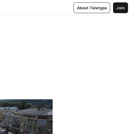
About Teletype
Join