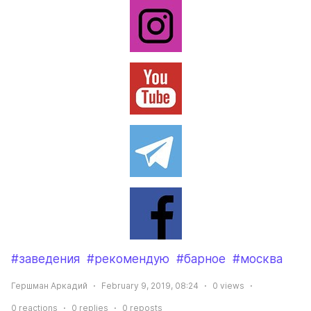
#заведения
#рекомендую
#барное
#москва
Гершман Аркадий
February 9, 2019, 08:24
0
views
0
reactions
0
replies
0
reposts