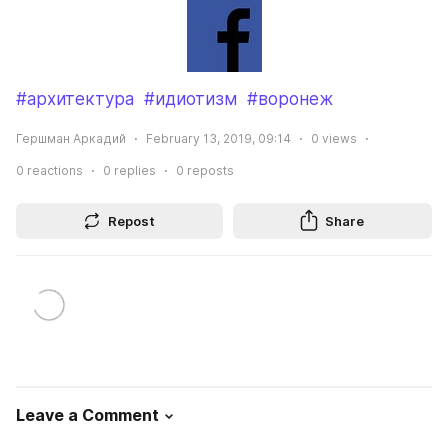
#архитектура
#идиотизм
#воронеж
Гершман Аркадий
February 13, 2019, 09:14
0
views
0
reactions
0
replies
0
reposts
Repost
Share
Leave a Comment