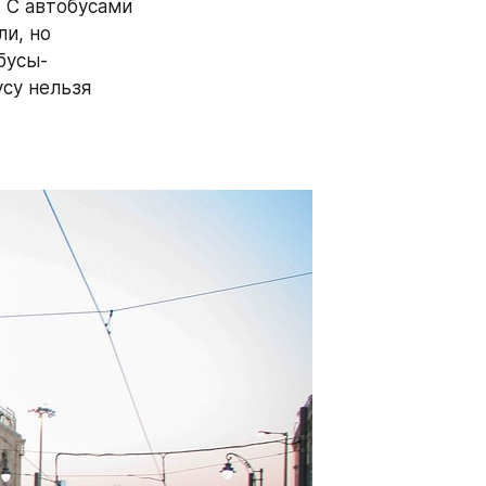
 С автобусами 
и, но 
бусы-
су нельзя 