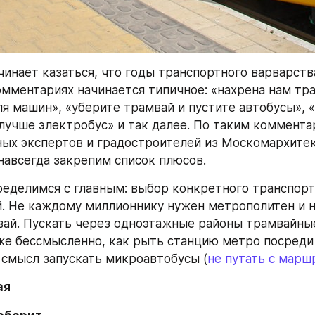
чинает казаться, что годы транспортного варварства
комментариях начинается типичное: «нахрена нам тра
ля машин», «уберите трамвай и пустите автобусы», «
лучше электробус» и так далее. По таким коммента
ых экспертов и градостроителей из Москомархитек
 навсегда закрепим список плюсов.
ределимся с главным: выбор конкретного транспорта
. Не каждому миллионнику нужен метрополитен и н
вай. Пускать через одноэтажные районы трамвайные
е бессмысленно, как рыть станцию метро посреди р
смысл запускать микроавтобусы (
не путать с мар
ая