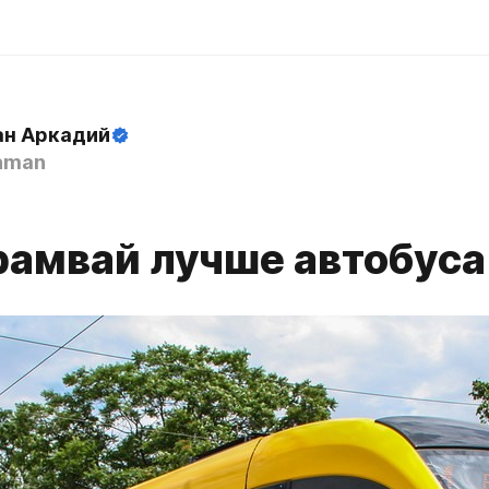
н Аркадий
hman
рамвай лучше автобуса