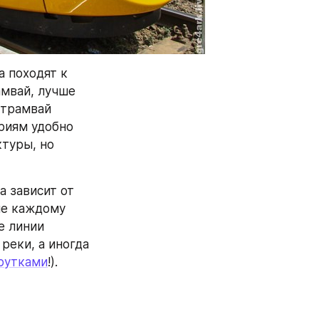
 походят к 
мвай, лучше 
трамвай 
риям удобно 
туры, но 
 зависит от 
е каждому 
 линии 
еки, а иногда 
шрутками
!).