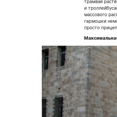
трамвая растё
и троллейбуса
массового рас
гармошки немн
просто прицеп
Максимальная