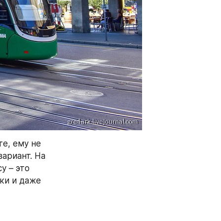
е, ему не 
ариант. На 
 – это 
и и даже 