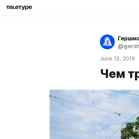
Гершма
@gers
June 12, 2019
Чем т