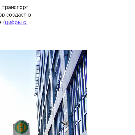
 транспорт 
в создаст в 
 (
цифры с 