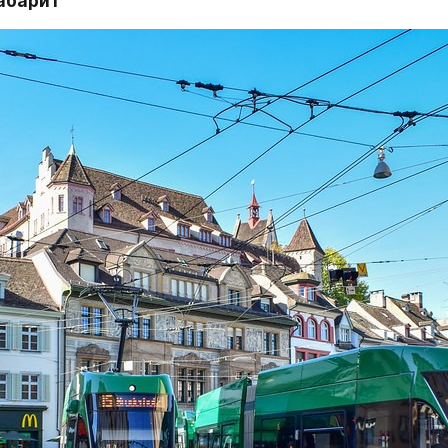
абарит