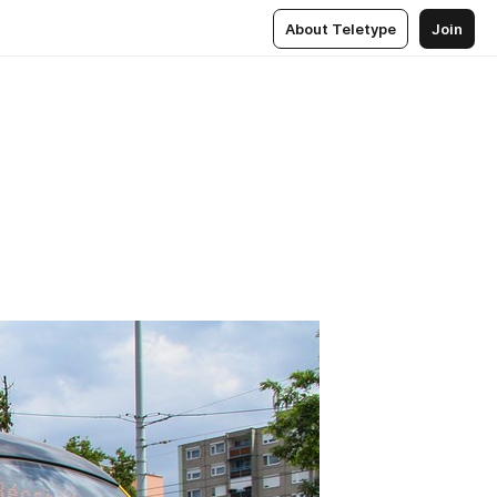
About Teletype
Join