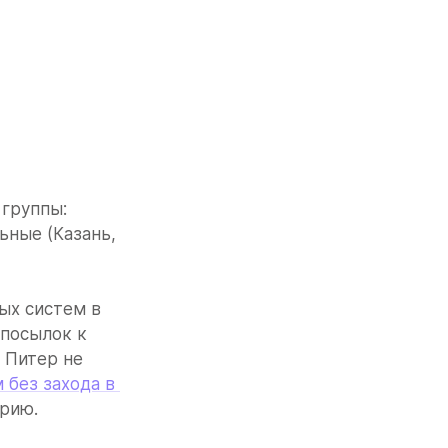
группы: 
ные (Казань, 
х систем в 
посылок к 
 Питер не 
без захода в 
орию.