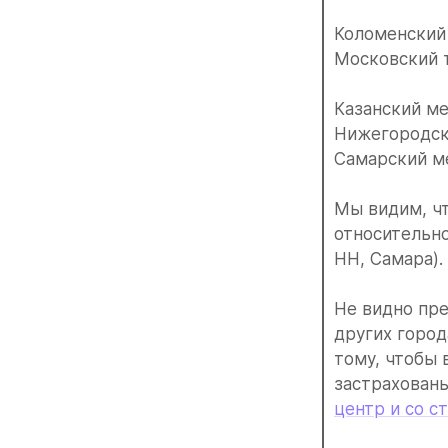
Коломенский 
Московский т
Казанский ме
Нижегородск
Самарский ме
Мы видим, чт
относительно
НН, Самара).
Не видно пре
других город
тому, чтобы 
застрахованы
центр и со 