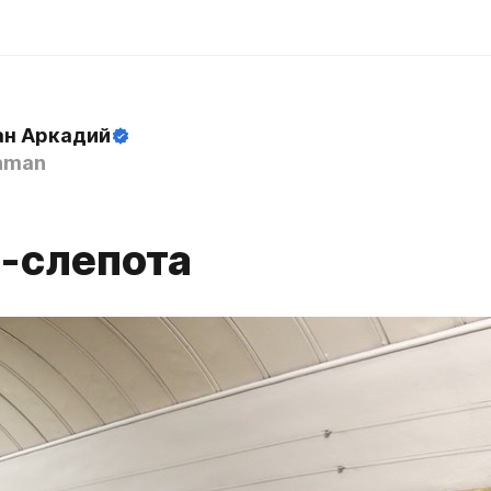
н Аркадий
hman
-слепота