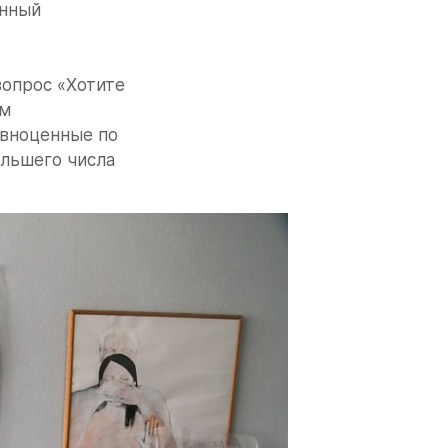
нный 
вопрос «Хотите 
м 
авноценные по 
льшего числа 