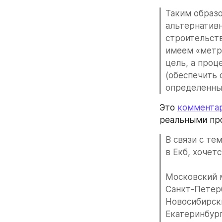
Таким образ
альтернативн
строительств
имеем «метро
цель, а проц
(обеспечить 
определенны
Это 
комментар
реальными пр
В связи с те
в Екб, хочет
Московский м
Санкт-Петерб
Новосибирски
Екатеринбург