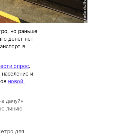
ро, но раньше 
то денег нет 
нспорт в 
ести опрос
. 
население и 
ов 
новой 
а дачу?» 
ю линию 
етро для 