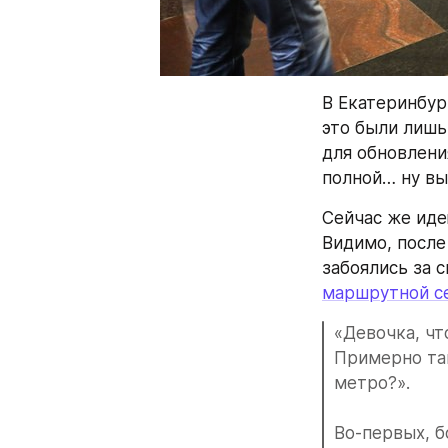
В Екатеринбур
это были лишь
для обновлени
полной… ну вы
Сейчас же иде
Видимо, после
забоялись за с
маршрутной с
«Девочка, что
Примерно так
метро?».
Во-первых, б