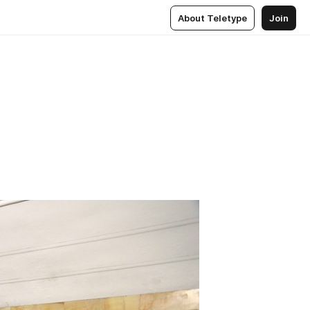
About Teletype
Join