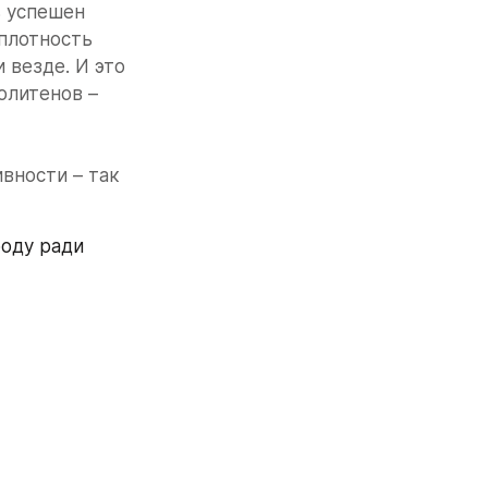
 успешен 
плотность 
 везде. И это 
литенов – 
вности – так 
оду ради 