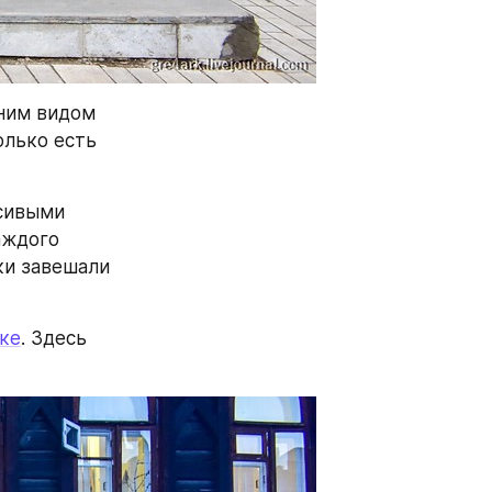
ним видом 
лько есть 
сивыми 
ждого 
ки завешали 
ке
. Здесь 