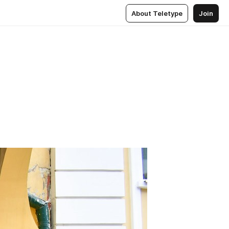
About Teletype
Join