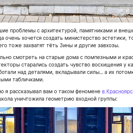
шие проблемы с архитектурой, памятниками и внеш
да очень хочется создать министерство эстетики, то
его тоже захватят тёть Зины и другие завхозы.
льно смотреть на старые дома с помпезными и кра
текторы старались создать чувство восхищения у ка
отали над деталями, вкладывали силы... а их потом
выми табличками.
о я рассказывал вам о таком феномене 
в Красноярс
кола уничтожила геометрию входной группы: