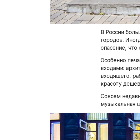
В России боль
городов. Иног
опасение, что 
Особенно печа
входами: архи
входящего, раб
красоту дешё
Совсем недавн
музыкальная ш