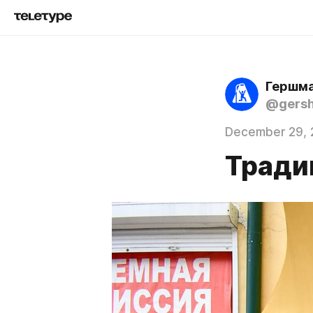
Гершма
@gers
December 29, 
Тради