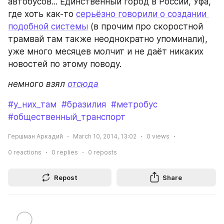
автобусов... Единственный город в России, Уфа, 
где хоть как-то 
серьёзно говорили о создании 
подобной системы
 (в прочим про скоростной 
трамвай там также неоднократно упоминали), 
уже много месяцев молчит и не даёт никаких 
новостей по этому поводу.
немного взял 
отсюда
#у_них_там
#бразилия
#метробус
#общественный_транспорт
Гершман Аркадий
March 10, 2014, 13:02
0
views
0
reactions
0
replies
0
reposts
Repost
Share