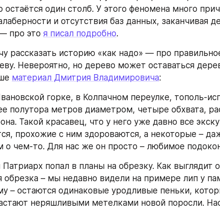
 остаётся один столб. У этого феномена много причи
алаберности и отсутствия баз данных, заканчивая д
— про это 
я писал подробно
.
очу рассказать историю «как надо» — про правильно
еву. Невероятно, но дерево может оставаться дерев
ше 
материал Дмитрия Владимировича
:
Ивановской горке, в Колпачном переулке, тополь-ис
ее полутора метров диаметром, четыре обхвата, ра
на. Такой красавец, что у него уже давно все экску
ся, прохожие с ним здороваются, а некоторые – даж
м о чем-то. Для нас же он просто – любимое подоко
 Патриарх попал в планы на обрезку. Как выглядит о
 обрезка – мы недавно видели на примере лип у пам
 – остаются одинаковые уродливые пеньки, которы
стают неряшливыми метелками новой поросли. Нас 