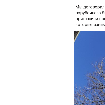
Мы договорили
порубочного б
пригласили пр
которые заним