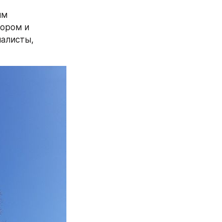
м 
ором и 
алисты, 