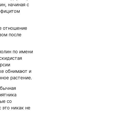
н, начиная с 
ефицитом 
е отношение 
ом после 
полин по имени 
скидистая 
рсии 
е обнимают и 
нное растение.
бычная 
ятника 
е со 
это никак не 