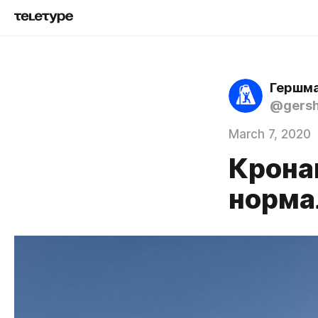
Гершма
@gers
March 7, 2020
Крона
норма