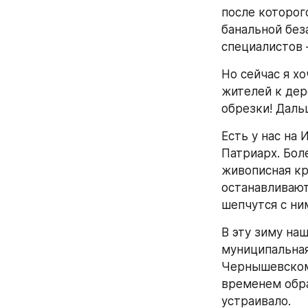
после которого
банальной без
специалистов 
Но сейчас я х
жителей к дер
обрезки! Даль
Есть у нас на 
Патриарх. Бол
живописная кро
останавливают
шепчутся с ни
В эту зиму наш
муниципальная
Чернышевскому
временем обра
устраивало.