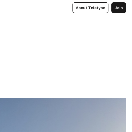
About Teletype
Join