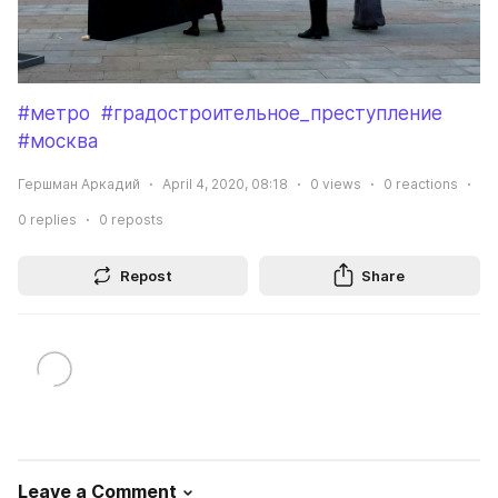
#метро
#градостроительное_преступление
#москва
Гершман Аркадий
April 4, 2020, 08:18
0
views
0
reactions
0
replies
0
reposts
Repost
Share
Leave a Comment