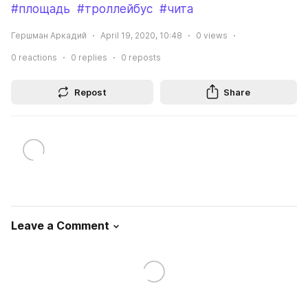
#площадь
#троллейбус
#чита
Гершман Аркадий
April 19, 2020, 10:48
0
views
0
reactions
0
replies
0
reposts
Repost
Share
Leave a Comment