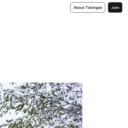
About Teletype
Join