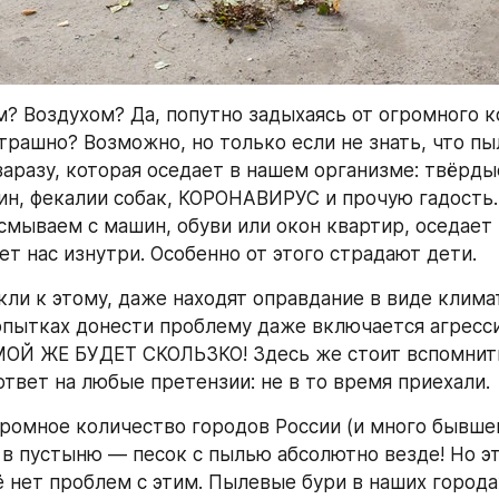
 Воздухом? Да, попутно задыхаясь от огромного к
трашно? Возможно, но только если не знать, что пыл
заразу, которая оседает в нашем организме: твёрды
н, фекалии собак, КОРОНАВИРУС и прочую гадость. В
смываем с машин, обуви или окон квартир, оседает 
ет нас изнутри. Особенно от этого страдают дети.
ли к этому, даже находят оправдание в виде климат
опытках донести проблему даже включается агрессия
МОЙ ЖЕ БУДЕТ СКОЛЬЗКО! Здесь же стоит вспомнить
ответ на любые претензии: не в то время приехали.
ромное количество городов России (и много бывшег
в пустыню — песок с пылью абсолютно везде! Но это
ё нет проблем с этим. Пылевые бури в наших города