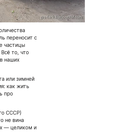
оличества 
ь переносит с 
е частицы 
сё то, что 
в наших 
а или зимней 
: как жить 
 про 
о СССР) 
 не вина 
х — целиком и 