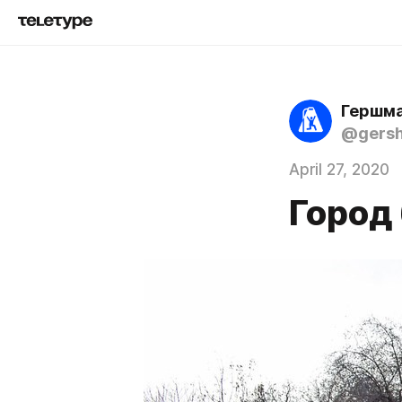
Гершма
@gers
April 27, 2020
Город 