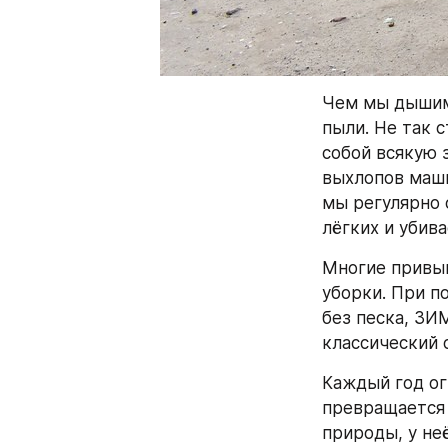
Чем мы дышим?
пыли. Не так с
собой всякую 
выхлопов маши
мы регулярно 
лёгких и убива
Многие привык
уборки. При п
без песка, ЗИ
классический 
Каждый год ог
превращается 
природы, у не