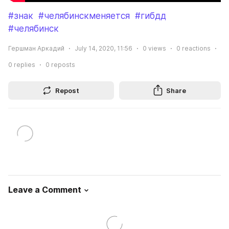
#знак
#челябинскменяется
#гибдд
#челябинск
Гершман Аркадий
July 14, 2020, 11:56
0
views
0
reactions
0
replies
0
reposts
Repost
Share
Leave a Comment