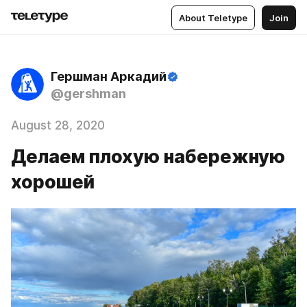
About Teletype
Join
Гершман Аркадий
@gershman
August 28, 2020
Делаем плохую набережную
хорошей