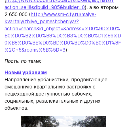
(
http://www.sibdom.ru/board/stickers/list/flats/?
action=sell&sdbuild=985&builder=0
), а во втором 
2 650 000 (
http://www.sm-city.ru/malye-
kvartaly/zhilye_pomeshcheniya/?
action=search&id_object=&adress=%D0%9D%D0%
B0%D0%B2%D0%B8%D0%B3%D0%B0%D1%86%D
0%B8%D0%BE%D0%BD%D0%BD%D0%B0%D1%8F
%2C+5&rooms%5B%5D=3
)
Посты по теме:
Новый урбанизм
Направление урбанистики, продвигающее 
смешанную квартальную застройку с 
пешеходной доступностью рабочих, 
социальных, развлекательных и других 
объектов.