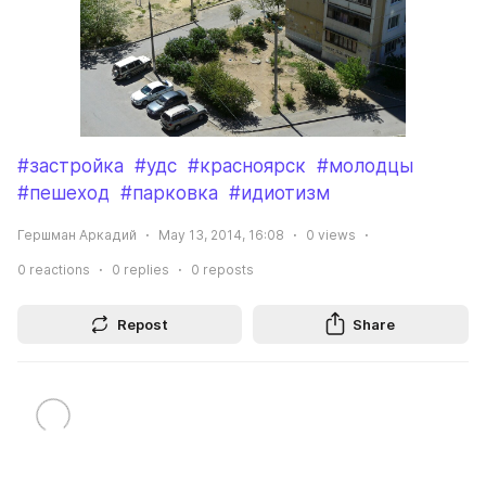
#застройка
#удс
#красноярск
#молодцы
#пешеход
#парковка
#идиотизм
Гершман Аркадий
May 13, 2014, 16:08
0
views
0
reactions
0
replies
0
reposts
Repost
Share