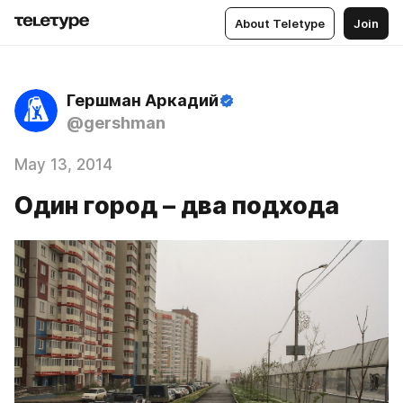
About Teletype
Join
Гершман Аркадий
@gershman
May 13, 2014
Один город – два подхода