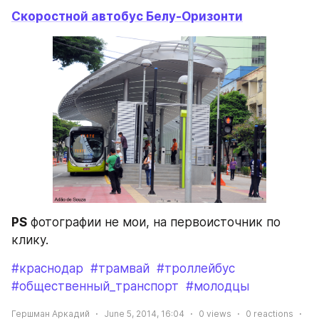
Скоростной автобус Белу-Оризонти
PS
 фотографии не мои, на первоисточник по 
клику.
#краснодар
#трамвай
#троллейбус
#общественный_транспорт
#молодцы
Гершман Аркадий
June 5, 2014, 16:04
0
views
0
reactions