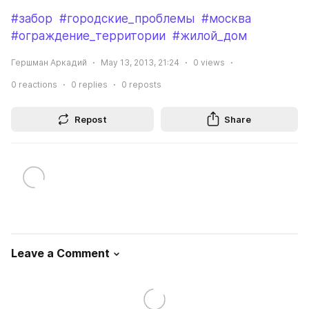
#забор
#городские_проблемы
#москва
#ограждение_территории
#жилой_дом
Гершман Аркадий
May 13, 2013, 21:24
0
views
0
reactions
0
replies
0
reposts
Repost
Share
Leave a Comment