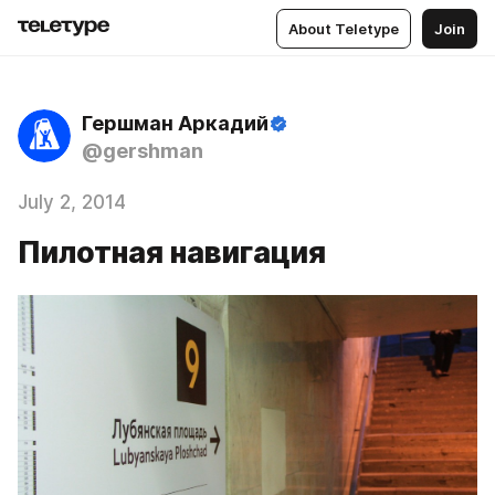
About Teletype
Join
Гершман Аркадий
@gershman
July 2, 2014
Пилотная навигация