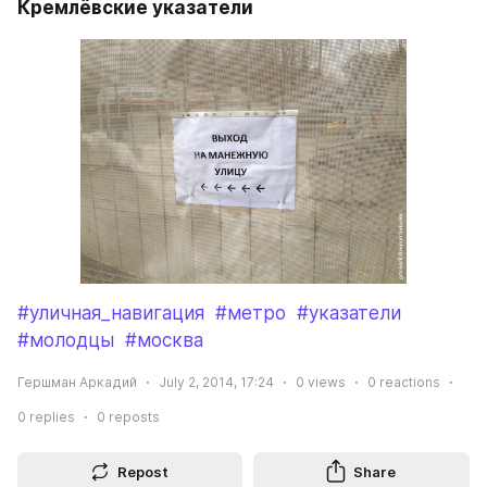
Кремлёвские указатели
#уличная_навигация
#метро
#указатели
#молодцы
#москва
Гершман Аркадий
July 2, 2014, 17:24
0
views
0
reactions
0
replies
0
reposts
Repost
Share