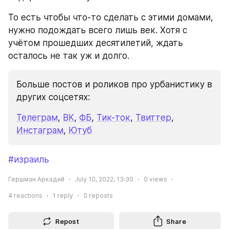
То есть чтобы что-то сделать с этими домами, 
нужно подождать всего лишь век. Хотя с 
учётом прошедших десятилетий, ждать 
осталось не так уж и долго.
Больше постов и роликов про урбанистику в 
других соцсетях:
Телеграм
, 
ВК
, 
ФБ
, 
Тик-ток
, 
Твиттер
, 
Инстаграм
, 
Ютуб
#израиль
Гершман Аркадий
July 10, 2022, 13:30
0
views
4
reactions
1
reply
0
reposts
Repost
Share