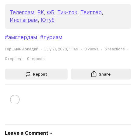
Телеграм
, 
ВК
, 
ФБ
, 
Тик-ток
, 
Твиттер
, 
Инстаграм
, 
Ютуб
#амстердам
#туризм
Гершман Аркадий
July 21, 2023, 11:49
0
views
6
reactions
0
replies
0
reposts
Repost
Share
Leave a Comment